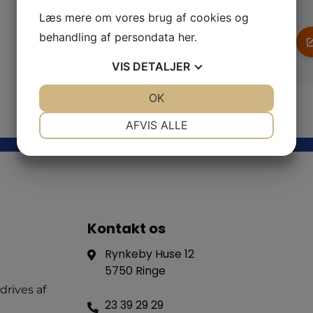
Læs mere om vores brug af cookies og
behandling af persondata
her
.
VIS
DETALJER
JA
NEJ
OK
JA
NEJ
NØDVENDIGE
PRÆFERENCER
AFVIS ALLE
JA
NEJ
JA
NEJ
MARKETING
STATISTIK
Kontakt os
Rynkeby Huse 12
5750 Ringe
drives af
23 39 29 29