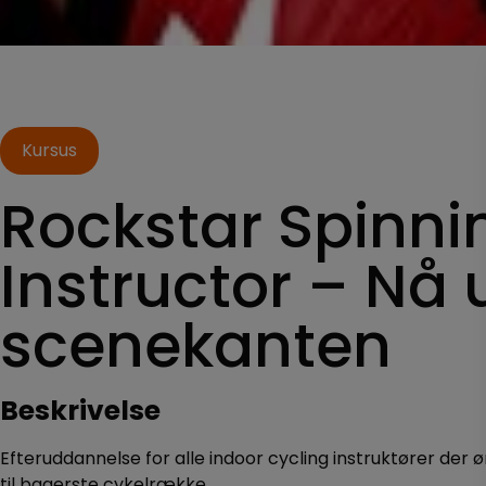
Kursus
Rockstar Spinni
Instructor – Nå 
scenekanten
Beskrivelse
Efteruddannelse for alle indoor cycling instruktører der ø
til bagerste cykelrække