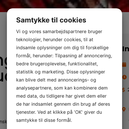
Samtykke til cookies
Vi og vores samarbejdspartnere bruger
teknologier, herunder cookies, til at
I
indsamle oplysninger om dig til forskellige
ng®
formål, herunder: Tilpasning af annoncering,
bedre brugeroplevelse, funktionalitet,
ud over
statistik og marketing. Disse oplysninger
kan blive delt med annoncerings- og
analysepartnere, som kan kombinere dem
med data, du tidligere har givet dem eller
de har indsamlet gennem din brug af deres
tjenester. Ved at klikke på 'OK' giver du
samtykke til disse formål.
nsker personlig udvikling og gerne vil nå ud