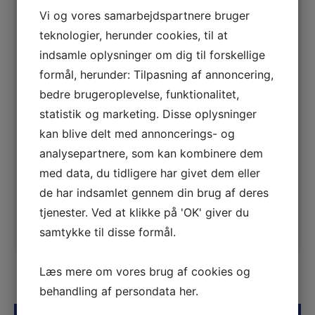
Vi og vores samarbejdspartnere bruger
01. Feb. 2025
02. Feb. 2025
teknologier, herunder cookies, til at
indsamle oplysninger om dig til forskellige
00:00
15:30
formål, herunder: Tilpasning af annoncering,
2950 DKK
bedre brugeroplevelse, funktionalitet,
statistik og marketing. Disse oplysninger
Bike Academy / Spinning® Denmark
kan blive delt med annoncerings- og
analysepartnere, som kan kombinere dem
Damhaven 8
7100
Vejle
med data, du tidligere har givet dem eller
de har indsamlet gennem din brug af deres
tjenester. Ved at klikke på 'OK' giver du
Gå til aktivitet
samtykke til disse formål.
Læs mere om vores brug af cookies og
behandling af persondata
her
.