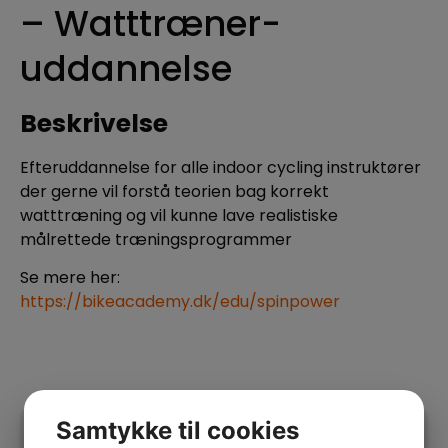
– Watttræner-
uddannelse
Beskrivelse
Efteruddannelse for alle indoor cycling instruktører
der gerne vil forstå teorien bag korrekt
watttræning og vil kunne lave realistiske
målrettede træningsprogrammer
Se mere her:
https://bikeacademy.dk/edu/spinpower
Samtykke til cookies
Information