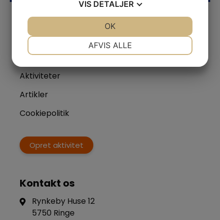
VIS
DETALJER
JA
NEJ
OK
JA
NEJ
Links
NØDVENDIGE
PRÆFERENCER
AFVIS ALLE
Om os
JA
NEJ
JA
NEJ
Aktiviteter
MARKETING
STATISTIK
Artikler
Cookiepolitik
Opret aktivitet
Kontakt os
Rynkeby Huse 12
5750 Ringe